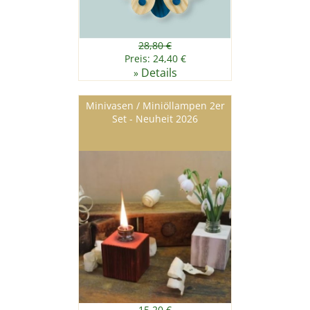
28,80 €
Preis: 24,40 €
Details
»
Minivasen / Miniöllampen 2er
Set - Neuheit 2026
15,20 €