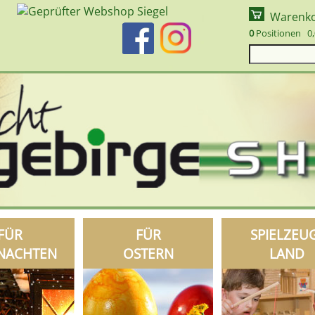
Warenk
0
Positionen 0,
FÜR
FÜR
SPIELZEU
NACHTEN
OSTERN
LAND