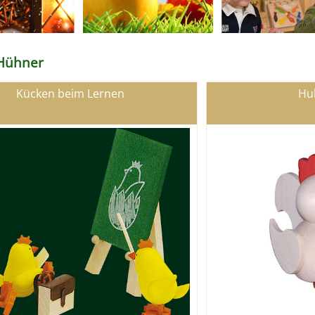
 Hühner
Kücken beim Lernen
Hu