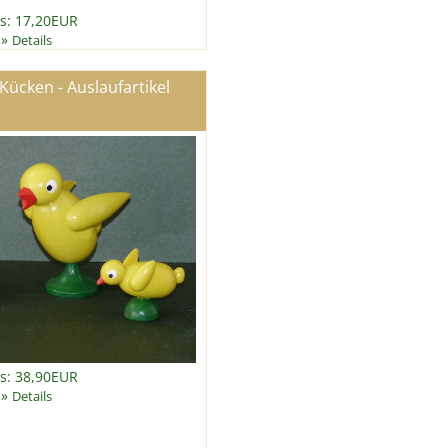
is: 17,20EUR
»
Details
Kücken - Auslaufartikel
is: 38,90EUR
»
Details