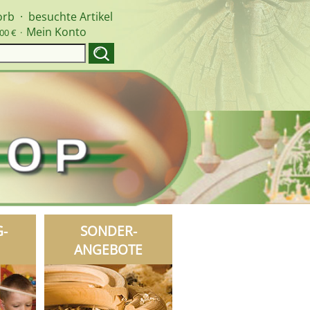
orb
·
besuchte Artikel
Mein Konto
00 € ·
G-
SONDER-
ANGEBOTE