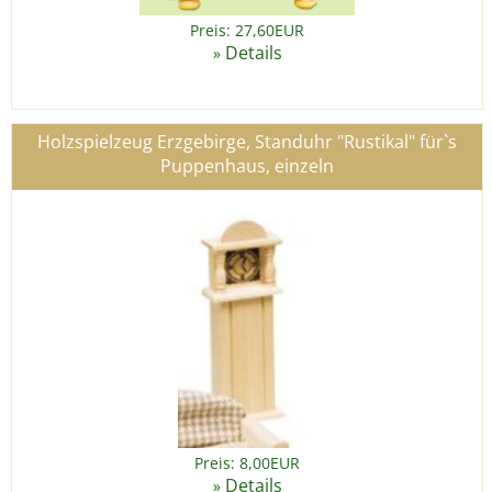
Preis: 27,60EUR
Details
»
Holzspielzeug Erzgebirge, Standuhr "Rustikal" für`s
Puppenhaus, einzeln
Preis: 8,00EUR
Details
»