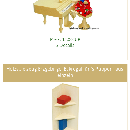
Preis: 15,00EUR
Details
»
Holzspielzeug Erzgebirge, Eckregal für `s Puppenhaus,
einzeln