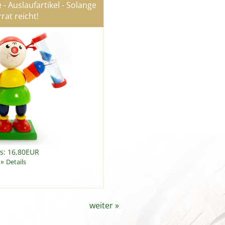
- Auslaufartikel - Solange
rat reicht!
is: 16,80EUR
»
Details
weiter
»