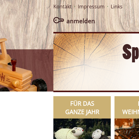
Kontakt
·
Impressum
·
Links
anmelden
FÜR DAS
GANZE JAHR
WEIH