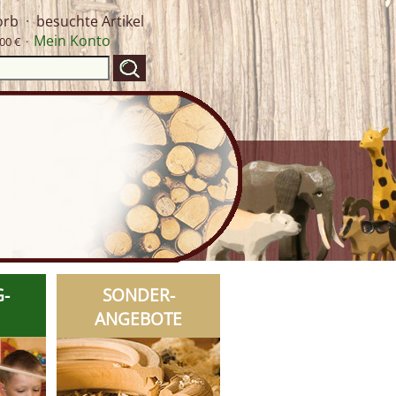
orb
·
besuchte Artikel
Mein Konto
00 € ·
G-
SONDER-
ANGEBOTE