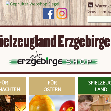
Warenk
0
Positionen 0,
FÜR
FÜR
SPIELZEU
NACHTEN
OSTERN
LAND