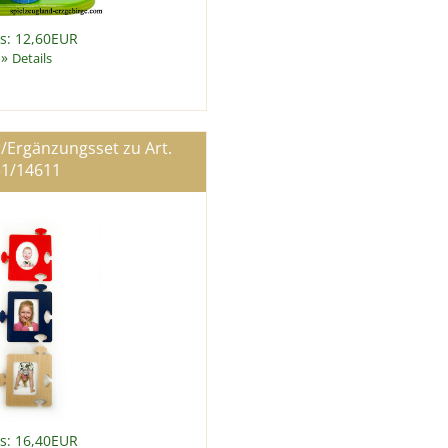
is: 12,60EUR
»
Details
r/Ergänzungsset zu Art.
51/14611
is: 16,40EUR