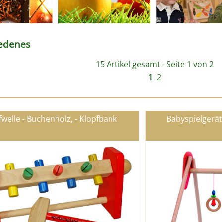
iedenes
15 Artikel gesamt - Seite 1 von 2
1
2
fwelle - Buchenholz, - Klopfbank
Babyspielgerät