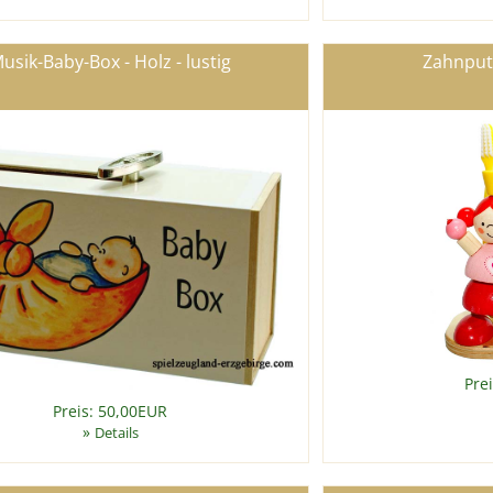
usik-Baby-Box - Holz - lustig
Zahnput
Pre
Preis: 50,00EUR
»
Details