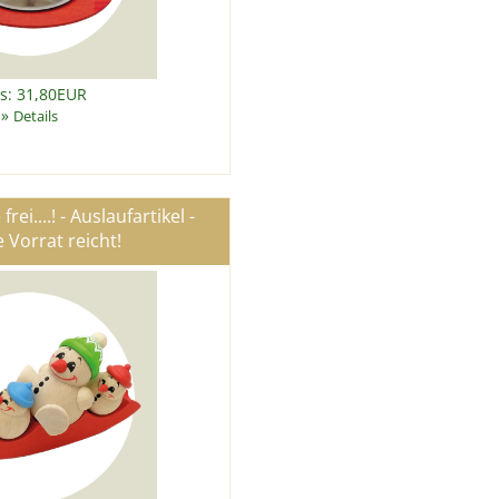
is: 31,80EUR
»
Details
ei....! - Auslaufartikel -
 Vorrat reicht!