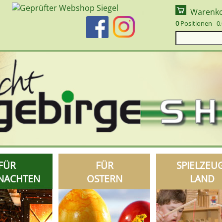
Warenk
0
Positionen 0,
FÜR
FÜR
SPIELZEU
NACHTEN
OSTERN
LAND