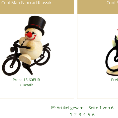
Cool Man Fahrrad Klassik
Cool 
Preis: 15,60EUR
Pre
»
Details
69 Artikel gesamt - Seite 1 von 6
1
2
3
4
5
6