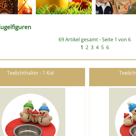
Kugelfiguren
69 Artikel gesamt - Seite 1 von 6
1
2
3
4
5
6
Teelichthalter - 1 Kid
Teelich