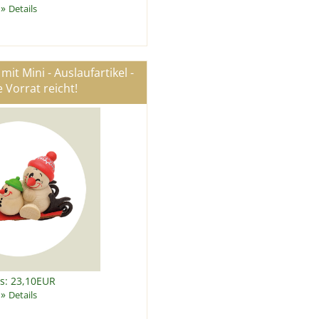
»
Details
it Mini - Auslaufartikel -
 Vorrat reicht!
is: 23,10EUR
»
Details