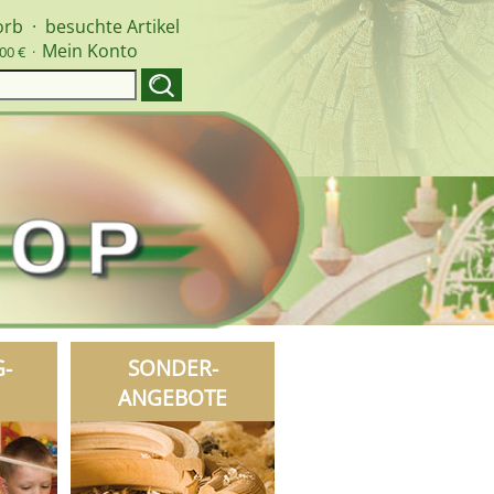
orb
·
besuchte Artikel
Mein Konto
00 € ·
G-
SONDER-
ANGEBOTE