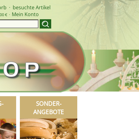
orb
·
besuchte Artikel
Mein Konto
00 € ·
G-
SONDER-
ANGEBOTE