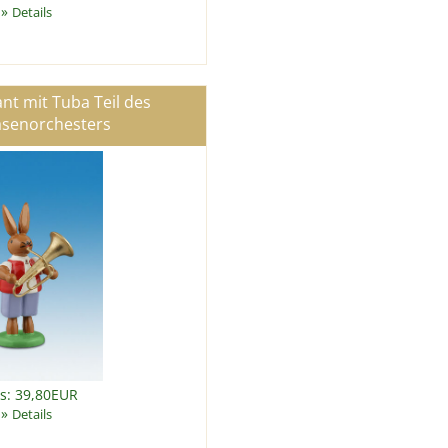
»
Details
t mit Tuba Teil des
asenorchesters
is: 39,80EUR
»
Details