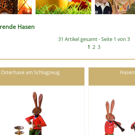
erende Hasen
31 Artikel gesamt - Seite 1 von 3
1
2
3
Osterhase am Schlagzeug
Hasent