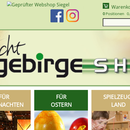
Warenk
0
Positionen 0,
FÜR
FÜR
SPIELZEU
NACHTEN
OSTERN
LAND