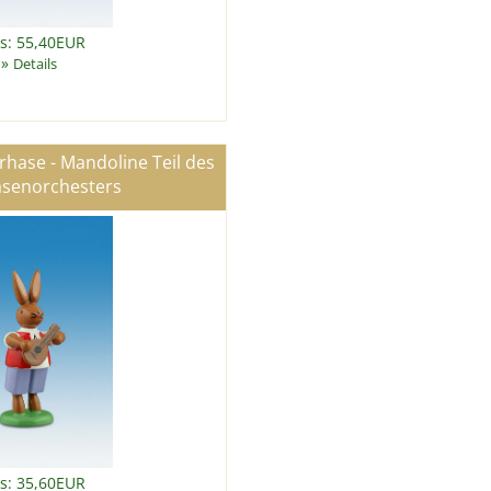
is: 55,40EUR
»
Details
hase - Mandoline Teil des
asenorchesters
is: 35,60EUR