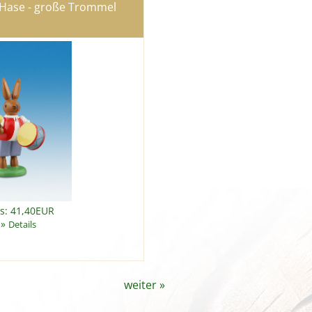
 Hase - große Trommel
is: 41,40EUR
»
Details
weiter
»