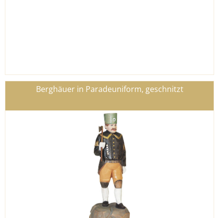
Berghäuer in Paradeuniform, geschnitzt