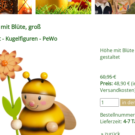
it Blüte, groß
 - Kugelfiguren - PeWo
Höhe mit Blüte 
gestaltet
60,95 €
Preis:
48,90 € (
Versandkosten
Bestellnummer 
Lieferzeit:
4-7 T
»
zurück