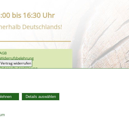
:00 bis 16:30 Uhr
nnerhalb Deutschlands!
AGB
Widerrufsbelehrung
Vertrag widerrufen
Datenschutzerklärung
Zahlung und Versand
Batterieentsorgung
Widerruf Cookie-Einwilligung
blehnen
Details auswählen
sum