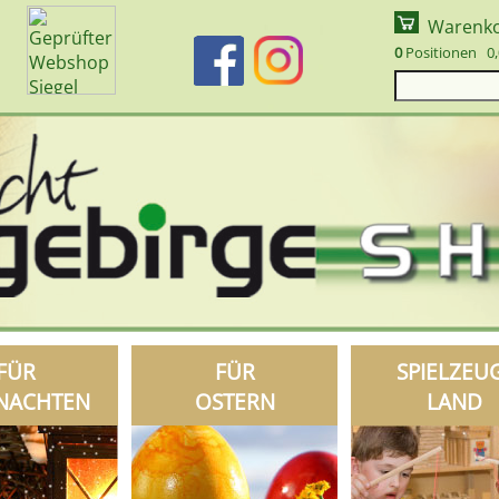
Warenk
0
Positionen 0,
FÜR
FÜR
SPIELZEU
NACHTEN
OSTERN
LAND