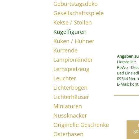
Geburtstagsdeko
Gesellschaftsspiele
Kekse / Stollen
Kugelfiguren
Küken / Hühner
Kurrende
Angaben zur
Lampionkinder
Hersteller:
PeWo - Drec
Lernspielzeug
Bad Einsied
Leuchter
09544 Neuha
E-Mail:
kont
Lichterbogen
Lichterhäuser
Miniaturen
Nussknacker
Originelle Geschenke
ge
Osterhasen