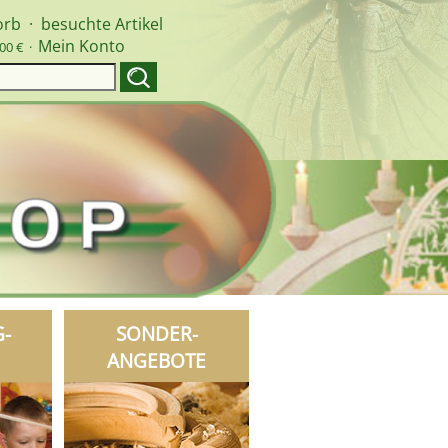
orb
·
besuchte Artikel
Mein Konto
00 € ·
G-
SONDER-
ANGEBOTE