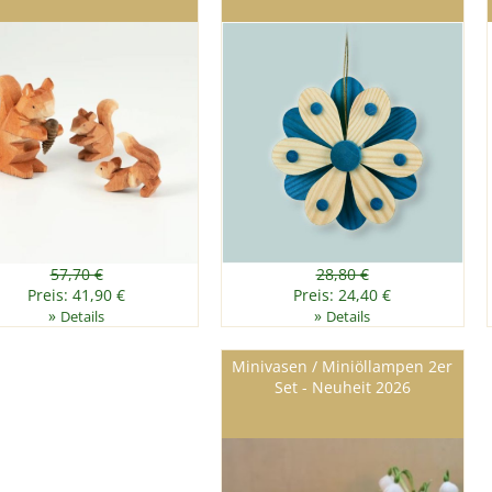
57,70 €
28,80 €
Preis: 41,90 €
Preis: 24,40 €
»
»
Details
Details
Minivasen / Miniöllampen 2er
Set - Neuheit 2026