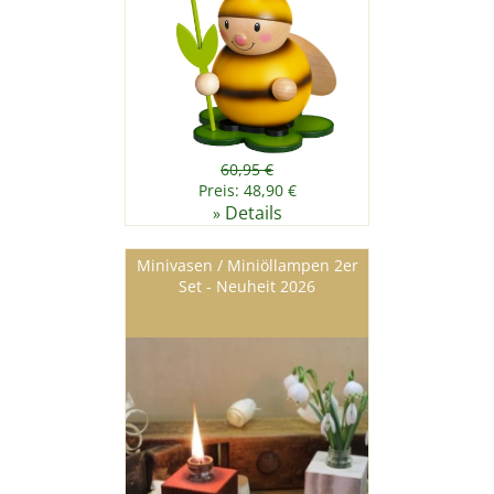
60,95 €
Preis: 48,90 €
Details
»
Minivasen / Miniöllampen 2er
Set - Neuheit 2026