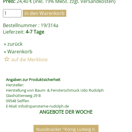
Preis:
24,40 € (inkl. 19% MwSt. zzgl.
Versandkosten
)
Bestellnummer : 19/314a
Lieferzeit:
4-7 Tage
»
zurück
»
Warenkorb
Angaben zur Produktsicherheit
Hersteller:
Herstellung von Baum- & Fensterschmuck Udo Rudolph
Glashüttenweg 29 B
09548 Seiffen
E-Mail:
info@spansterne-rudolph.de
ANGEBOTE DER WOCHE
Nussknacker "König Ludwig II.