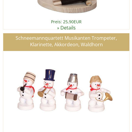
Preis: 25,90EUR
Details
»
Schneemannquartett Musikanten Trompeter,
Klarinette, Akkordeon, Waldhorn